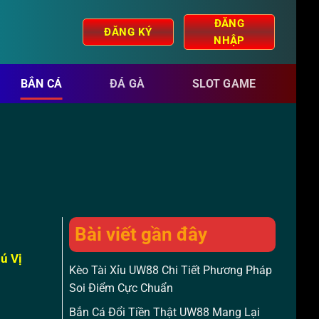
ĐĂNG
ĐĂNG KÝ
NHẬP
BẮN CÁ
ĐÁ GÀ
SLOT GAME
Bài viết gần đây
ú Vị
Kèo Tài Xỉu UW88 Chi Tiết Phương Pháp
Soi Điểm Cực Chuẩn
Bắn Cá Đổi Tiền Thật UW88 Mang Lại