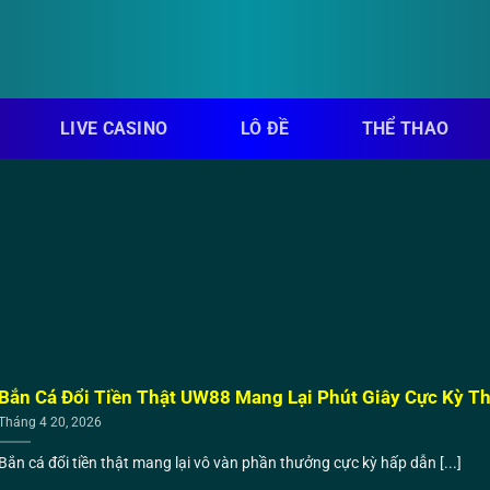
LIVE CASINO
LÔ ĐỀ
THỂ THAO
Bắn Cá Đổi Tiền Thật UW88 Mang Lại Phút Giây Cực Kỳ Th
Tháng 4 20, 2026
Bắn cá đổi tiền thật mang lại vô vàn phần thưởng cực kỳ hấp dẫn [...]